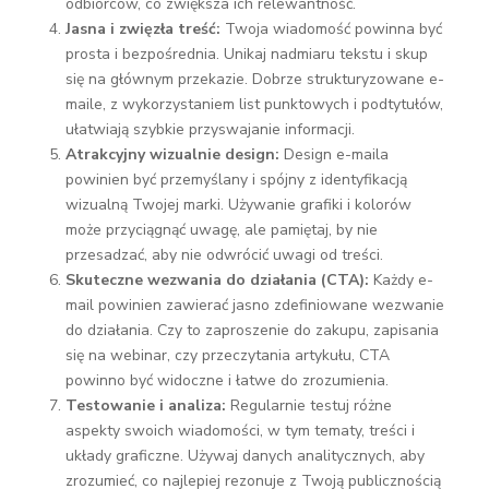
odbiorców, co zwiększa ich relewantność.
Jasna i zwięzła treść:
Twoja wiadomość powinna być
prosta i bezpośrednia. Unikaj nadmiaru tekstu i skup
się na głównym przekazie. Dobrze strukturyzowane e-
maile, z wykorzystaniem list punktowych i podtytułów,
ułatwiają szybkie przyswajanie informacji.
Atrakcyjny wizualnie design:
Design e-maila
powinien być przemyślany i spójny z identyfikacją
wizualną Twojej marki. Używanie grafiki i kolorów
może przyciągnąć uwagę, ale pamiętaj, by nie
przesadzać, aby nie odwrócić uwagi od treści.
Skuteczne wezwania do działania (CTA):
Każdy e-
mail powinien zawierać jasno zdefiniowane wezwanie
do działania. Czy to zaproszenie do zakupu, zapisania
się na webinar, czy przeczytania artykułu, CTA
powinno być widoczne i łatwe do zrozumienia.
Testowanie i analiza:
Regularnie testuj różne
aspekty swoich wiadomości, w tym tematy, treści i
układy graficzne. Używaj danych analitycznych, aby
zrozumieć, co najlepiej rezonuje z Twoją publicznością