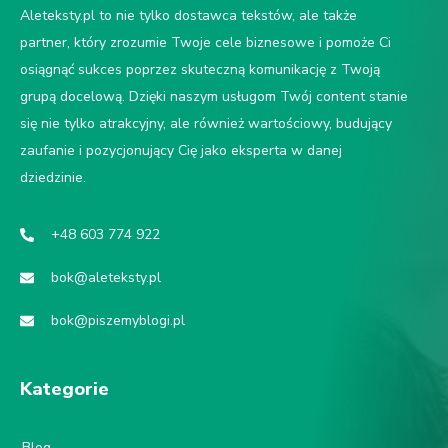
Aleteksty.pl to nie tylko dostawca tekstów, ale także
partner, który zrozumie Twoje cele biznesowe i pomoże Ci
osiągnąć sukces poprzez skuteczną komunikację z Twoją
grupą docelową. Dzięki naszym usługom Twój content stanie
się nie tylko atrakcyjny, ale również wartościowy, budujący
zaufanie i pozycjonujący Cię jako eksperta w danej
dziedzinie.
+48 603 774 922
bok@aleteksty.pl
bok@piszemyblogi.pl
Kategorie
Blog