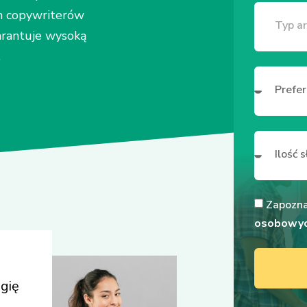
h copywriterów
arantuje wysoką
.
Zapozna
osobowy
gię
,