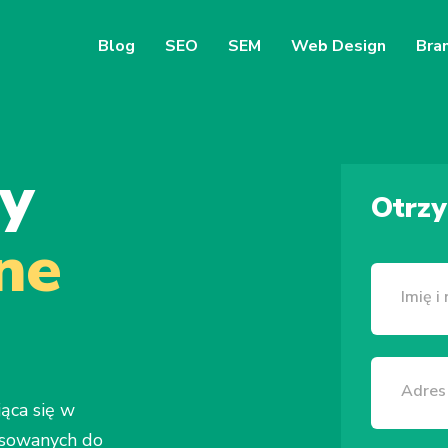
Blog
SEO
SEM
Web Design
Bra
y
Otrz
ne
jąca się w
osowanych do