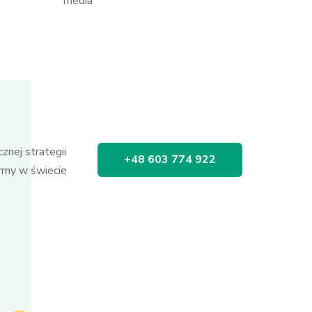
media
znej strategii
+48 603 774 922
irmy w świecie