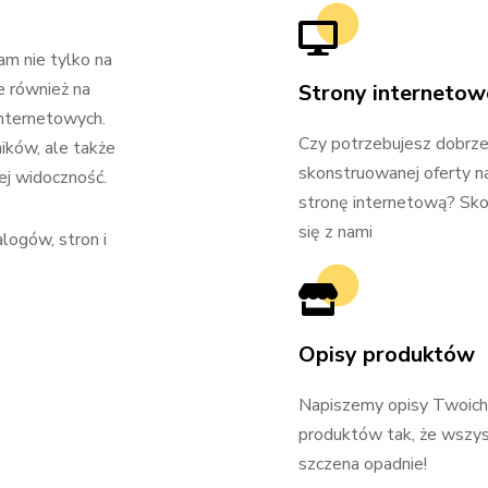
m nie tylko na
e również na
Strony internetow
nternetowych.
Czy potrzebujesz dobrz
ików, ale także
skonstruowanej oferty n
jej widoczność.
stronę internetową? Sko
się z nami
logów, stron i
Opisy produktów
Napiszemy opisy Twoich
produktów tak, że wszy
szczena opadnie!