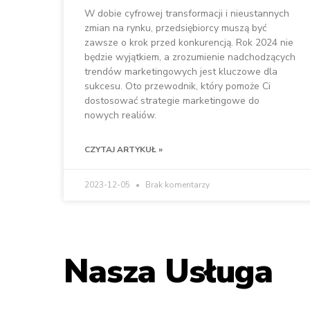
W dobie cyfrowej transformacji i nieustannych
zmian na rynku, przedsiębiorcy muszą być
zawsze o krok przed konkurencją. Rok 2024 nie
będzie wyjątkiem, a zrozumienie nadchodzących
trendów marketingowych jest kluczowe dla
sukcesu. Oto przewodnik, który pomoże Ci
dostosować strategie marketingowe do
nowych realiów.
CZYTAJ ARTYKUŁ »
2023-12-05
Brak komentarzy
Nasza Usługa