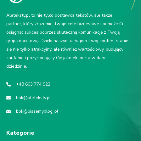
Aleteksty.pl to nie tylko dostawca tekstów, ale także
partner, który zrozumie Twoje cele biznesowe i pomoże Ci
osiągnąć sukces poprzez skuteczną komunikację z Twoją
grupą docelową. Dzięki naszym usługom Twój content stanie
się nie tylko atrakcyjny, ale również wartościowy, budujący
zaufanie i pozycjonujący Cię jako eksperta w danej
dziedzinie.
+48 603 774 922
bok@aleteksty.pl
bok@piszemyblogi.pl
Kategorie