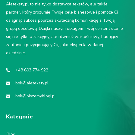
Aleteksty.pl to nie tylko dostawca tekstów, ale także
partner, który zrozumie Twoje cele biznesowe i pomoże Ci
osiągnąć sukces poprzez skuteczną komunikację z Twoją
grupą docelową. Dzięki naszym usługom Twój content stanie
się nie tylko atrakcyjny, ale również wartościowy, budujący
zaufanie i pozycjonujący Cię jako eksperta w danej
dziedzinie.
+48 603 774 922
bok@aleteksty.pl
bok@piszemyblogi.pl
Kategorie
Blog